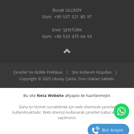
Burak ULUSOY

Gsm: +90 537 521 80 97

Emir ŞENTÜRK

Gsm: +90 533 475 64 93
Çerezler Ve Gizlilik Politikası
|
Site Kullanım Koşulları
|
Copyright © 2025 Ulusoy Çanta. Tüm Hakları Saklıdır.
Bu site
Neta Website
altyapısı ile hazırlanmıştır.
Daha iyi hizmet sunabilmek için web sitemizde çerezler
kullanılmaktadır. Web sitemizi kullanarak çerezleri kabul etmiş
sayılırsınız.
Bizi Arayın