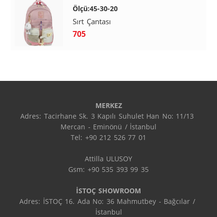
Ölçü:45-30-20
Sırt Çantası
705
MERKEZ
Adres: Tacirhane Sk. 3 Kapılı Suhulet Han No: 11/13 
Mercan - Eminönü / İstanbul

Tel: +90 212 526 77 01

Attilla ULUSOY

Gsm: +90 535 393 99 35

İSTOÇ SHOWROOM
Adres: İSTOÇ 16. Ada No: 36 Mahmutbey - Bağcılar / 
İstanbul
