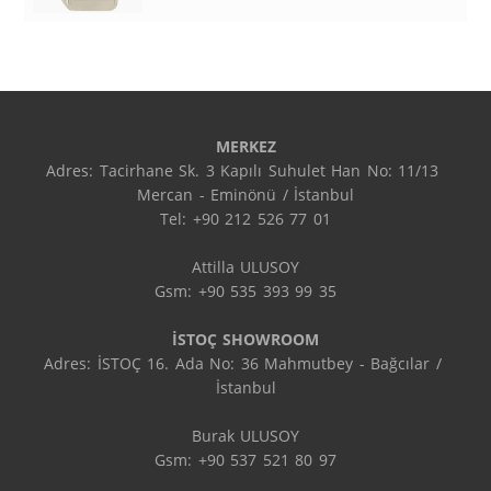
MERKEZ
Adres: Tacirhane Sk. 3 Kapılı Suhulet Han No: 11/13 
Mercan - Eminönü / İstanbul

Tel: +90 212 526 77 01

Attilla ULUSOY

Gsm: +90 535 393 99 35

İSTOÇ SHOWROOM
Adres: İSTOÇ 16. Ada No: 36 Mahmutbey - Bağcılar / 
İstanbul

Burak ULUSOY

Gsm: +90 537 521 80 97
