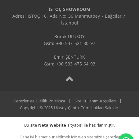
İSTOÇ SHOWROOM
Adres: İSTOÇ 16. Ada No: 36 Mahmutbey - Bağcılar / 
İstanbul

Burak ULUSOY

Gsm: +90 537 521 80 97

Emir ŞENTÜRK

Gsm: +90 533 475 64 93
Çerezler Ve Gizlilik Politikası
|
Site Kullanım Koşulları
|
Copyright © 2025 Ulusoy Çanta. Tüm Hakları Saklıdır.
Bu site
Neta Website
altyapısı ile hazırlanmıştır.
Daha iyi hizmet sunabilmek için web sitemizde çerezler