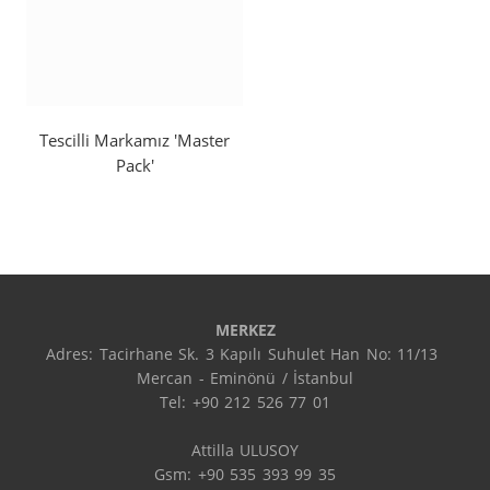
Tescilli Markamız 'Master
Pack'
MERKEZ
Adres: Tacirhane Sk. 3 Kapılı Suhulet Han No: 11/13 
Mercan - Eminönü / İstanbul

Tel: +90 212 526 77 01

Attilla ULUSOY

Gsm: +90 535 393 99 35
