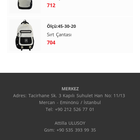
712
Ölçü:45-30-20
Sırt Çantası
704
MERKEZ
Adres: Tacirhane Sk. 3 Kapılı Suhulet Han No: 11/13 
Mercan - Eminönü / İstanbul

Tel: +90 212 526 77 01

Attilla ULUSOY

Gsm: +90 535 393 99 35
