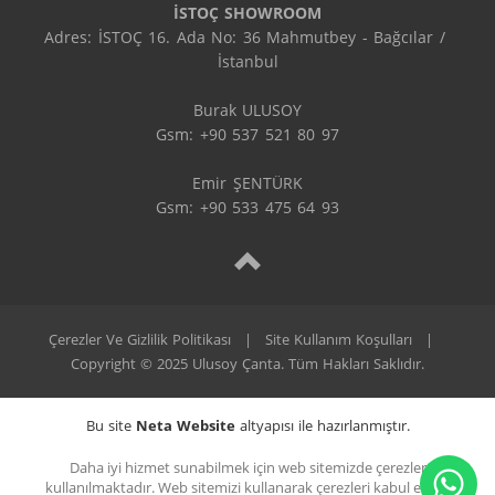
İSTOÇ SHOWROOM
Adres: İSTOÇ 16. Ada No: 36 Mahmutbey - Bağcılar / 
İstanbul

Burak ULUSOY

Gsm: +90 537 521 80 97

Emir ŞENTÜRK

Gsm: +90 533 475 64 93
Çerezler Ve Gizlilik Politikası
|
Site Kullanım Koşulları
|
Copyright © 2025 Ulusoy Çanta. Tüm Hakları Saklıdır.
Bu site
Neta Website
altyapısı ile hazırlanmıştır.
Daha iyi hizmet sunabilmek için web sitemizde çerezler
kullanılmaktadır. Web sitemizi kullanarak çerezleri kabul etmiş