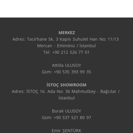
MERKEZ
Adres: Tacirhane Sk. 3 Kapılı Suhulet Han No: 11/13 
Mercan - Eminönü / İstanbul

Tel: +90 212 526 77 01

Attilla ULUSOY

Gsm: +90 535 393 99 35

İSTOÇ SHOWROOM
Adres: İSTOÇ 16. Ada No: 36 Mahmutbey - Bağcılar / 
İstanbul

Burak ULUSOY

Gsm: +90 537 521 80 97

Emir ŞENTÜRK
