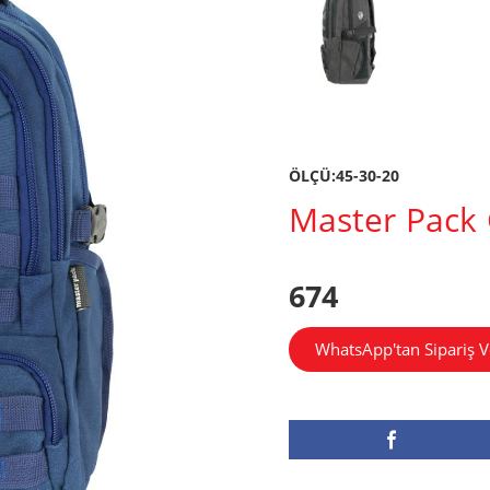
ÖLÇÜ:45-30-20
Master Pack 
674
WhatsApp'tan Sipariş V