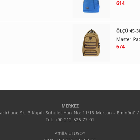
614
ÖLÇÜ:45-3
Master Pac
674
MERKEZ
acirhane Sk. 3 Kapılı Suhulet Han No: 11/13 Mercan - Eminönü / 
Tel: +90 212 526 77 01

Attilla ULUSOY
