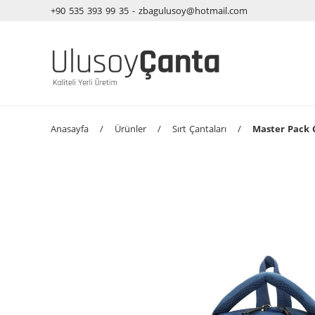
+90 535 393 99 35 - zbagulusoy@hotmail.com
Anasayfa
/
Ürünler
/
Sırt Çantaları
/
Master Pack C