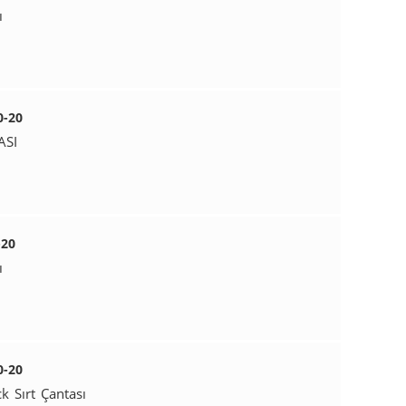
ı
0-20
ASI
-20
ı
0-20
k Sırt Çantası