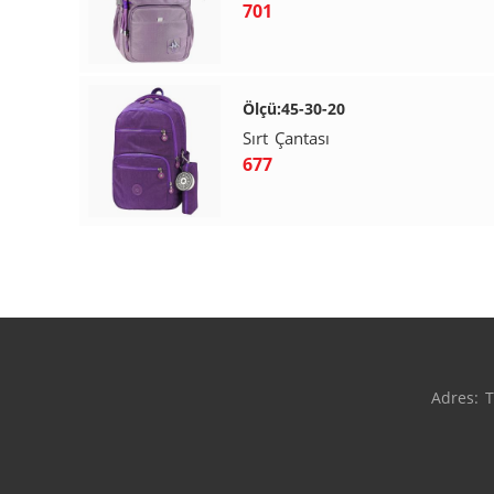
701
Ölçü:45-30-20
Sırt Çantası
677
Adres: T