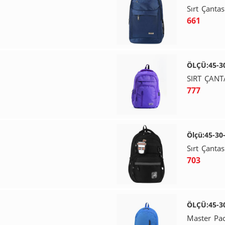
Sırt Çantas
661
ÖLÇÜ:45-3
SIRT ÇANT
777
Ölçü:45-30
Sırt Çantas
703
ÖLÇÜ:45-3
Master Pac