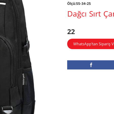
Ölçü:55-34-25
Dağcı Sırt Ça
22
WhatsApp'tan Sipariş V