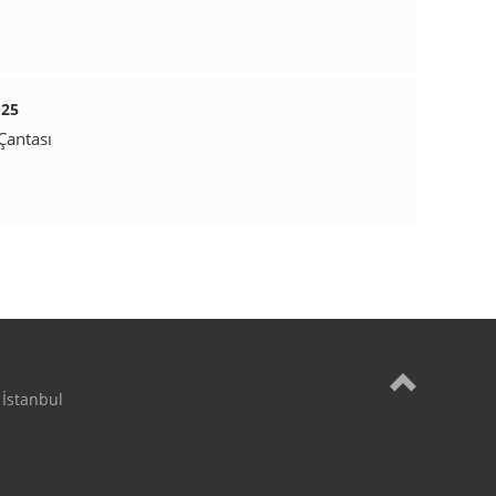
-25
Çantası
İstanbul
