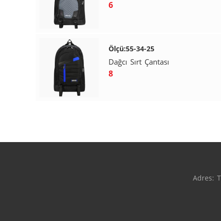
6
Ölçü:55-34-25
Dağcı Sırt Çantası
8
Adres: T