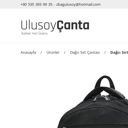
+90 535 393 99 35 - zbagulusoy@hotmail.com
Anasayfa
/
Ürünler
/
Dağcı Sırt Çantası
/
Dağcı Sır