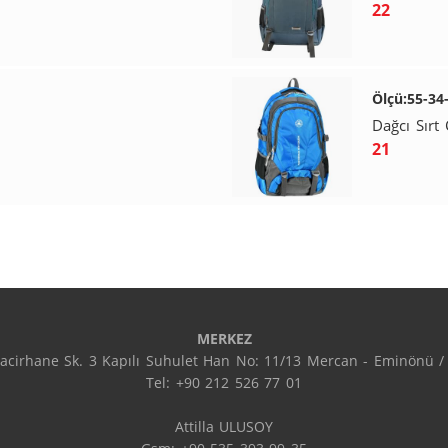
22
Ölçü:55-34
Dağcı Sırt 
21
MERKEZ
acirhane Sk. 3 Kapılı Suhulet Han No: 11/13 Mercan - Eminönü / 
Tel: +90 212 526 77 01

Attilla ULUSOY
