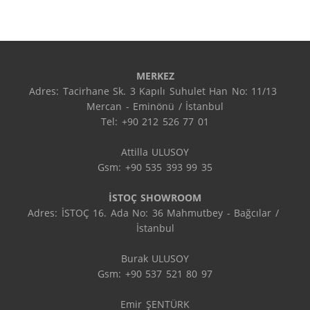
MERKEZ
Adres: Tacirhane Sk. 3 Kapılı Suhulet Han No: 11/13 
Mercan - Eminönü / İstanbul

Tel: +90 212 526 77 01

Attilla ULUSOY

Gsm: +90 535 393 99 35

İSTOÇ SHOWROOM
Adres: İSTOÇ 16. Ada No: 36 Mahmutbey - Bağcılar / 
İstanbul

Burak ULUSOY

Gsm: +90 537 521 80 97

Emir ŞENTÜRK
