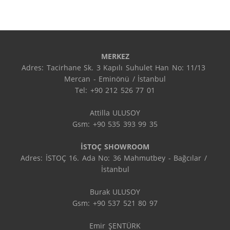
MERKEZ
Adres: Tacirhane Sk. 3 Kapılı Suhulet Han No: 11/13 
Mercan - Eminönü / İstanbul

Tel: +90 212 526 77 01

Attilla ULUSOY

Gsm: +90 535 393 99 35

İSTOÇ SHOWROOM
Adres: İSTOÇ 16. Ada No: 36 Mahmutbey - Bağcılar / 
İstanbul

Burak ULUSOY

Gsm: +90 537 521 80 97

Emir ŞENTÜRK
